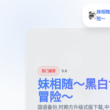
妹相随
险～
热门推荐
5.0
妹相随～黑白
冒险～
国语备份,时期方升级式版下载,中