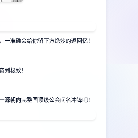
，一准确会给你留下方绝妙的返回忆！
奋到极致！
一源朝向完整国顶级公会间名冲锋吧！