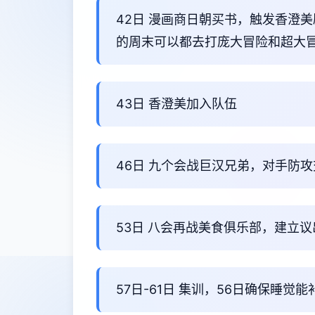
42日 漫画商日朝买书，触发香澄
的周末可以都去打庞大冒险和超大
43日 香澄美加入队伍
46日 九个会战巨汉兄弟，对手防
53日 八会再战美食俱乐部，建立
57日-61日 集训，56日确保睡