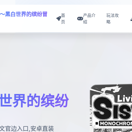
～黑白世界的缤纷冒
首
产品介
玩法攻
页
绍
略
世界的缤纷
文官边入口,安卓直装