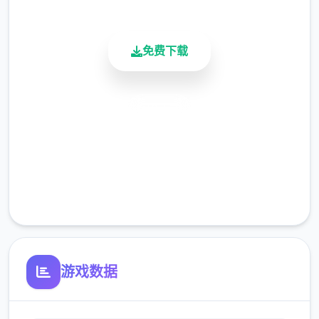
免费下载
安全下载
高速安装
(6)修復部分漫展混乱度务件提早触发放的
bug。
完全免费
客服支持
游戏数据