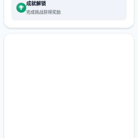
成就解锁
完成挑战获得奖励
(2)调整绝宏大块分组细游戏里方的「跳过
hop」按钮，于游戏进入前方即能点击跳过。
免费下载 社群审查DX
(3)修復开张启背包持有时刻可按导致白屏的
bug。
完整版游戏，免费体验
(4)修復鼠标操控人物移动片段设备会出现人物
2.3M+
闪烁的bug。
总下载量
4.9/5
(5)完善UI，点击商店视窗外面部即可退出商
用户评分
店。
900K+
活跃用户