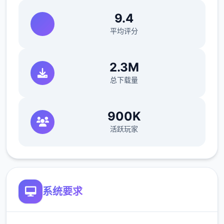
(7)修復偶像优衣唱歌小游戏音量非法控订的
9.4
bug。
平均评分
(8)修復俄文版文字跑版疑问题。
2.3M
游戏特征
总下载量
●12样式以中上众多类型丰富性的小游戏与职
责。
900K
●超过60枚点阵图动画，与200个以上的差
活跃玩家
分。
●共有三个个导要场景，超过30个NPC。绝大
部分的女式NPC均可心情得。
系统要求
●《NTR狂热》中式的千穗与莉莉丝，以及许
多由芒果派对发行的人气游戏中的形象都会以