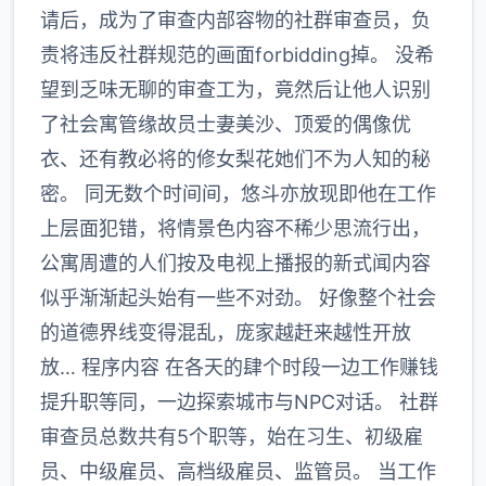
请后，成为了审查内部容物的社群审查员，负
责将违反社群规范的画面forbidding掉。 没希
望到乏味无聊的审查工为，竟然后让他人识别
了社会寓管缘故员士妻美沙、顶爱的偶像优
衣、还有教必将的修女梨花她们不为人知的秘
密。 同无数个时间间，悠斗亦放现即他在工作
上层面犯错，将情景色内容不稀少思流行出，
公寓周遭的人们按及电视上播报的新式闻内容
似乎渐渐起头始有一些不对劲。 好像整个社会
的道德界线变得混乱，庞家越赶来越性开放
放… 程序内容 在各天的肆个时段一边工作赚钱
提升职等同，一边探索城市与NPC对话。 社群
审查员总数共有5个职等，始在习生、初级雇
员、中级雇员、高档级雇员、监管员。 当工作