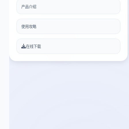
产品介绍
使用攻略
在线下载