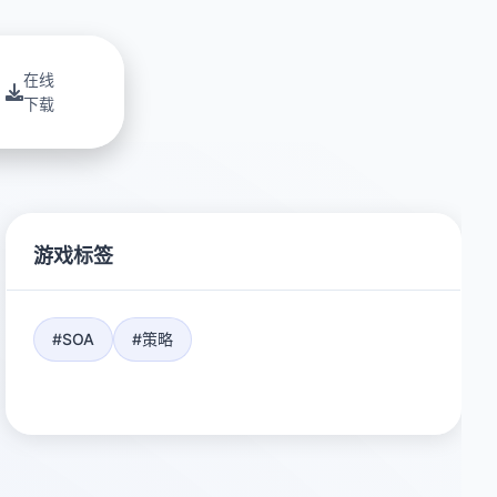
在线
下载
游戏标签
#SOA
#策略