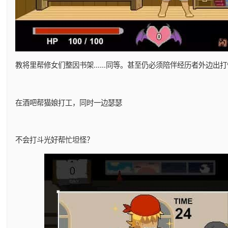
教将里帮修女们整因书架……同等。甚至仍必须陪伴经历者外边出打
在酒吧帮猫娘打工，同时一边瑟瑟
不会打斗光好帮忙坦怪？