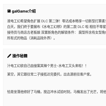
💾 galGame介绍
液电工幻希望角色扩展 DLC 第二弹！零达成本畅享一切新型打算
白天，我们终于要展布《水电工幻想》的第二款 DLC 啦 相信不零
接待员与商店古老板娘 双置新角色的解锁条件： 腐型所含有女型角
所有式的物品（消耗品除外界）。
🖋️ 操作秘籍
汁电工幻欲
自己由接案其辣个男士-水电工又头来啦！！
某空，其它跟往常二子接抵达完委托，出去源前往客户家。
恰是坐落他修好了马桶，按边冲水试验时刻，马桶发出了光芒，将