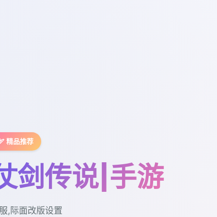
🏹 精品推荐
仗剑传说|手游
服,际面改版设置