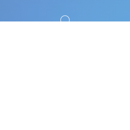
向下滚动
💻 玩法介绍
极品采花郎这称为二款由[poker interactive]开放展
商身处2号依据上架steamer平台 软件主要打其是
肝！依然是肝！重点形就之间我在异区域带即将牛马