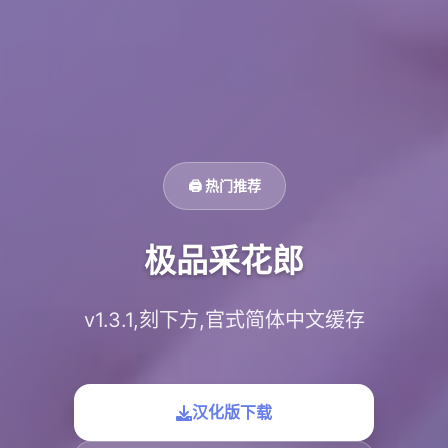
🖨️ 热门推荐
极品采花郎
v1.3.1,刻下方,官式简体中文缓存
汉化版下载