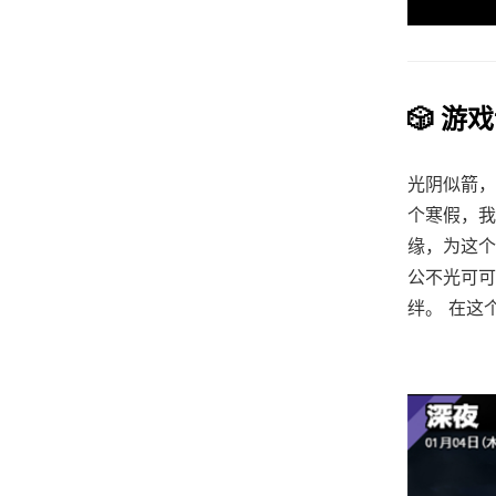
🎲 游
光阴似箭，
个寒假，我
缘，为这个
公不光可可
绊。 在这