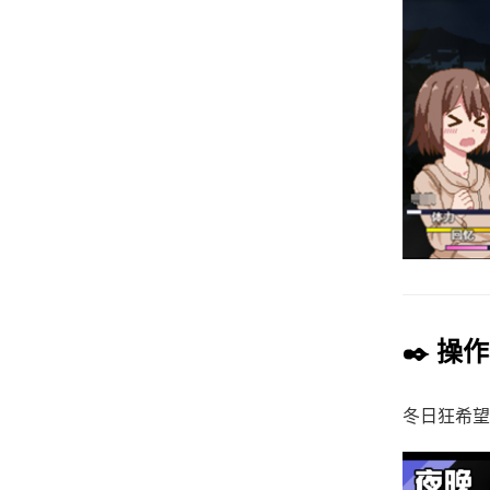
✒️ 操
冬日狂希望