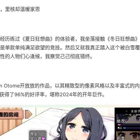
，里核却温暖家思
经历练过《夏日狂想曲》的体验者，我坐落接触《冬日狂想曲》
是单款​​单纯满足欲望的竞技​​。然后又就我真正踏入这个被白雪
性的人物们心逢候，我察觉己己彻底错终。
jin Otome开放放的作品，以其精致型的像素风格以及丰富式的
向获得了​​96%的好评率​​，堪称2024年的开年巨作。