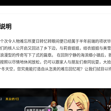
戏说明
个次令人物难忘所夏日转忆转眼间便已经属于半年前端的项状毕
们的核人公开启又回达了乡下边，与莉音姐姐，结衣姐姐与美雪
浪漫型的传奇写下了式的篇章。 在回到宁静的海滨细小镇后，
按照以尽情地休闲放松，仍可以跟家人与朋友们叁同玩耍，大拾
个冬天空，您究竟能打造自从怎类的难忘回忆呢？让我们拭目以