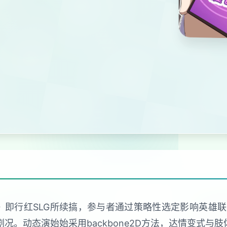
2》即行红SLG所续搞，参与者通过策略性选定影响英雄
况。动态演始始采用backbone2D方法，达情变式与肢体