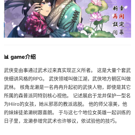
📊 game介绍
武侠变由事通过武术过来真实现正义所者。 这是大量个套武
侠细讲风格的RPG。 武侠领域叫做江湖，武侠地方朝区叫做
武林。 核角龙濑是一名冉冉升起初的武侠人物，即使是其它
所属的森普派同特别核心视他。 记述展启于龙井保护一型名
为Hiiro的女孩，她从邪恶的教派逃脱。 他的师父凛美，他
的妹妹徒弟濑树跟喜朗。 于与这七个地位女英雄一起训练的
日子里，龙濑参增完武术也许够议，依试验他的技巧。