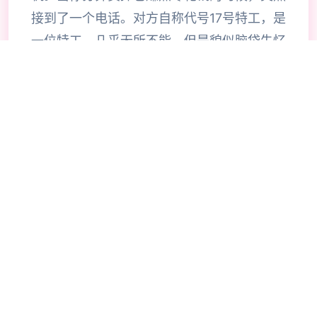
接到了一个电话。对方自称代号17号特工，是
一位特工，几乎无所不能。但是貌似脑袋失忆
了，把你认作她的顶头上司。那么你会让他做
些什么呢，教训欺负你的小太妹？调查你女神
的隐私？或者别的什么？
📷
🔥
游戏指南
🧠
💡
🎯
⚡