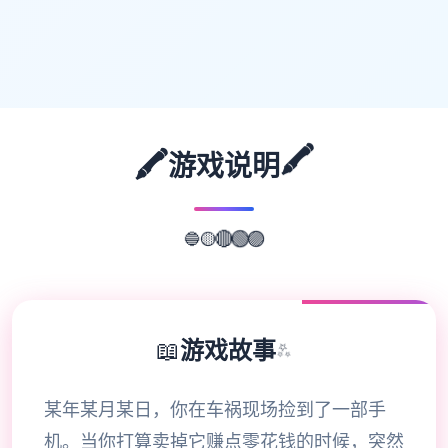
🖍️
🖍️
游戏说明
🔵
🟡
🔴
🟢
🟣
📖
游戏故事
✨
某年某月某日，你在车祸现场捡到了一部手
机。当你打算卖掉它赚点零花钱的时候，突然