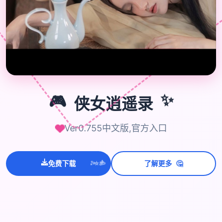
🎮
✨
🎮
侠女逍遥录
Ver0.755中文版,官方入口
💫
✨
🤔
免费下载
了解更多
⭐