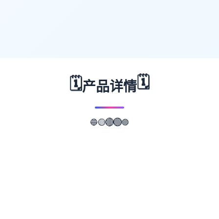
🗓️
🗓️
产品详情
🔵
🟣
🟡
🔴
🟢
📖
游戏故事
✨
这是一款无敌超强的[color=deepskyblue]