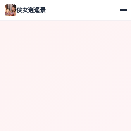
侠女逍遥录