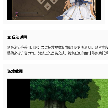
⚖️ 玩法说明
影色渐染应采用介绍：為过拯救被魔族血脈詛咒所托莉娜，踏对壹段
裝備來提升實力气。與鎮上的居民交談，搜集任如何估计能幫助托莉
游戏截图