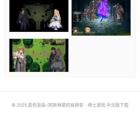
© 2025 影色渐染~阿斯林顿的妹神官 - 绅士游戏 中文版下载