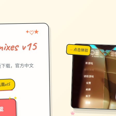
★
♡
✦
xes v15
→
↗
点击体验
超棒！
最新版下载，官方中文
凰v15
→
✦ ★
载
✧
♡
★
♥