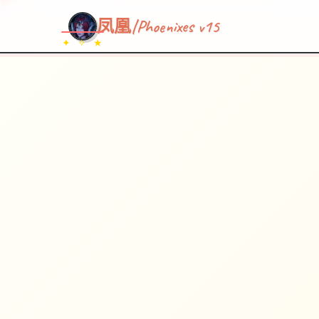
凤凰|Phoenixes v15
✦ ✧ ★