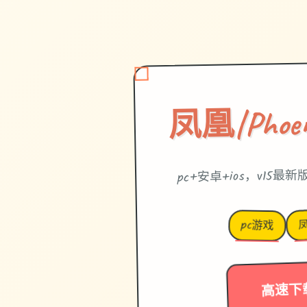
凤凰|Phoeni
pc+安卓+ios，v15
凤
pc游戏
高速下