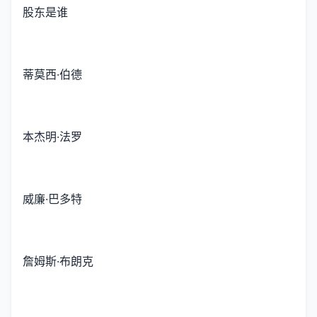
股东是谁
蒂莫西·伯德
本杰明·法罗
威廉·巴多特
詹姆斯·布朗克