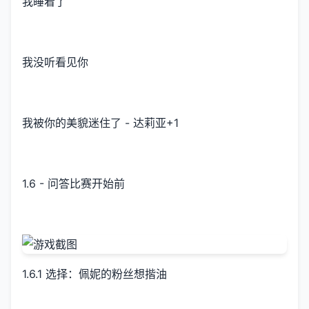
我睡着了
我没听看见你
我被你的美貌迷住了 - 达莉亚+1
1.6 - 问答比赛开始前
1.6.1 选择：佩妮的粉丝想揩油