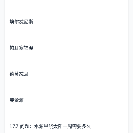
埃尔忒尼斯
帕耳塞福涅
德莫忒耳
芙蕾雅
1.7.7 问题：水源星绕太阳一周需要多久