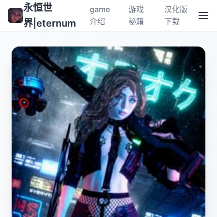
永恒世
game
游戏
汉化版
介绍
秘籍
下载
界|eternum