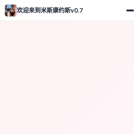
欢迎来到米斯康约斯v0.7