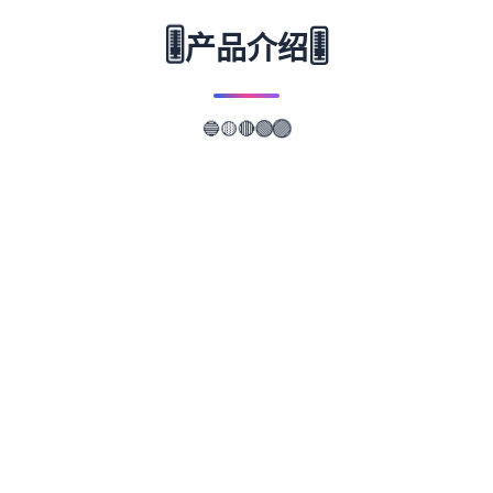
🎚️
🎚️
产品介绍
🔵
🟡
🔴
🟣
🟢
📖
游戏故事
✨
欢迎来到米斯康约斯号已抵达目的地——米斯
科尼奥斯岛。我们下船，去迎接家里的其他成
员：朱莉娅阿姨，以及表妹莫妮克和贝蒂。在
米斯科尼奥斯岛，权势家族、秘密、惊喜，还
有一些背叛正等着我们。但最重要的是，你会
见到一群渴望新体验和冒险的精彩女性。我们