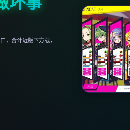
做坏事
入口，合计近版下方载，