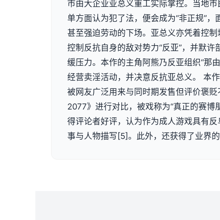
市由大企业亚总义重工实际掌控。当地市
单方面认为犯了法，便会成为“非正规”，
甚至强迫劳动的下场。亚总义亦凭着控制
控制反抗自身的敌对势力“反亚”，并默许
缓压力。本作的主角阿熊乃反亚组织“那由
经营卖淫活动，并决意反抗亚总义。 本
被网友广泛用来与同时期发售但评价褒贬
2077》进行对比，被戏称为“真正的赛博
得评论者好评，认为作为成人游戏具有反
事与人物描写[5]。此外，还获得了业界