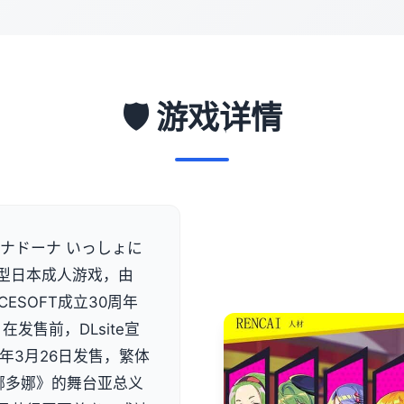
🛡️ 游戏详情
ナドーナ いっしょに
型日本成人游戏，由
CESOFT成立30周年
在发售前，DLsite宣
年3月26日发售，繁体
《多娜多娜》的舞台亚总义