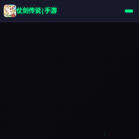
仗剑传说|手游