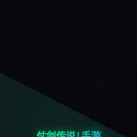
仗剑传说|手游