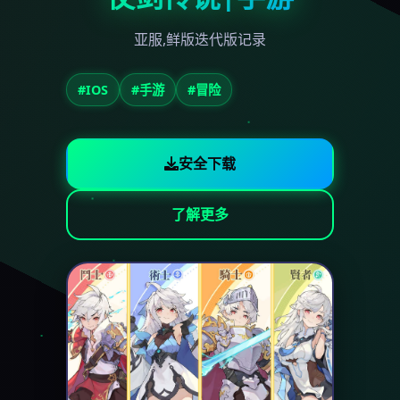
亚服,鲜版迭代版记录
#IOS
#手游
#冒险
安全下载
了解更多