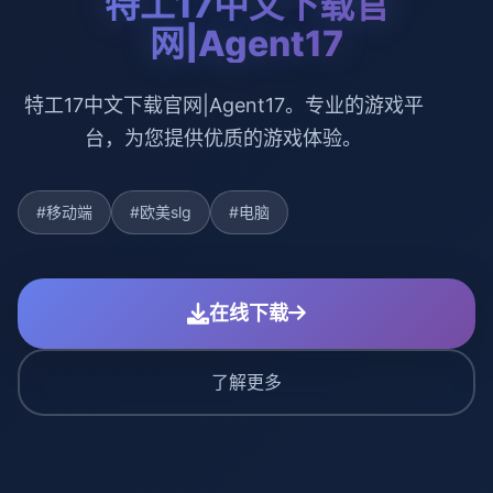
特工17中文下载官
网|Agent17
特工17中文下载官网|Agent17。专业的游戏平
台，为您提供优质的游戏体验。
#移动端
#欧美slg
#电脑
在线下载
了解更多