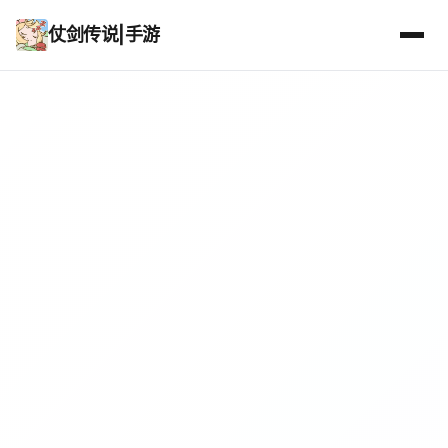
仗剑传说|手游