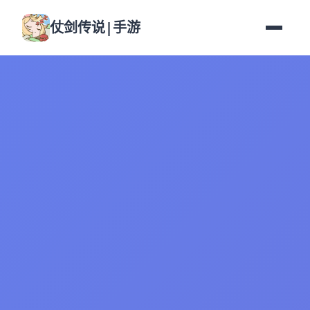
仗剑传说|手游