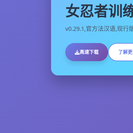
女忍者训
v0.29.1,官方法汉语,现
高速下载
了解更