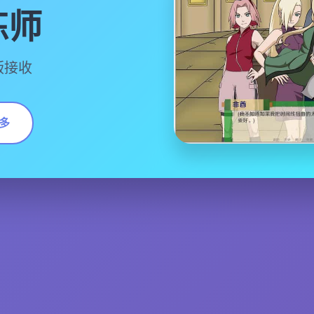
练师
行版接收
多