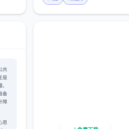
汉化版下载 妹相随～黑
公共
白世界的缤纷冒险～
正是
完整版游戏，免费体验
猎、
准备
2.3M+
4.9/5
900K+
什障
总下载量
用户评分
活跃用户
心思