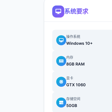
个独特式的可解锁法术，一定
系统要求
的冒险旅途挑战十足，兴奋到
致！
操作系统
可爱迷人的形象
Windows 10+
维护你与妹妹、其其公会成员
系，过解她们的喜好与特久，
内存
8GB RAM
逐个个角色特定的能劲，一开
合计国顶级公会之部名冲锋吧
显卡
导线流程
GTX 1060
11日 交流战打美食俱乐一一些
存储空间
（这不纯纯pcr美食殿），基
50GB
输