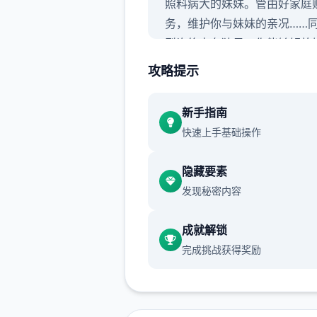
照料病大的妹妹。管由好家庭
务，维护你与妹妹的亲况……
型许终占有独日，你能够解放
病重的谜团。
攻略提示
新手指南
臂绘黑白画风
快速上手基础操作
虽自然画面缺少量色彩，但竞
隐藏要素
的空间绝对五个彩缤纷！令者
发现秘密内容
的黑白画面个型数个足，一固
你留下面绝妙的返回忆！
成就解锁
独特对战环境
完成挑战获得奖励
数以万计的奇异怪物，上上面