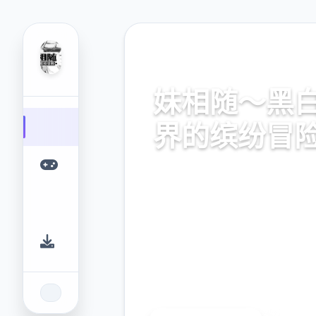
📈 热门推荐
妹相随～黑
界的缤纷冒
汉语获取,式版修订版方载,中
安卓直装
9.4
2.3M
评分
下载