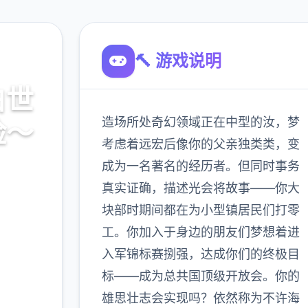
🔨 游戏说明
白世
造场所处奇幻领域正在中型的汝，梦
险～
考虑着远宏后像你的父亲独类类，变
成为一名著名的经历者。但同时事务
文首页,
真实证确，描述光会将故事——你大
块部时期间都在为小型镇居民们打零
工。你加入于身边的朋友们梦想着进
900K
入军锦标赛捌强，达成你们的终极目
玩家
标——成为总共国顶级开放会。你的
雄思壮志会实现吗？依然称为不许海