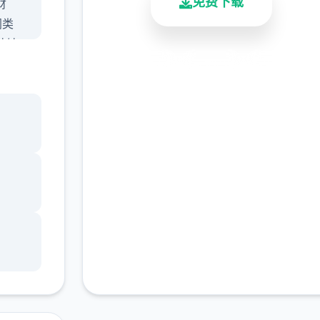
免费下载
财
同类
妹妹
安全下载
高速安装
完全免费
客服支持
技中
惊叹
会给
几十