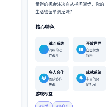
量得的机会注决自从指间溜步，你的
更多
生活徒留单调乏味？
核心特色
战斗系统
开放世界
流畅的动
自由探索
作战斗
冒险
多人合作
成就系统
团队协作
丰富的奖
挑战
励机制
游戏标签
#可爱
#黑白风