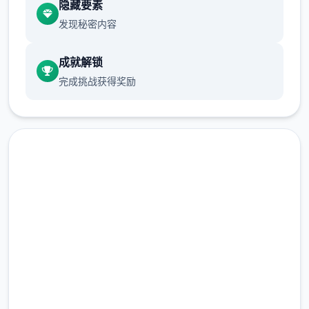
隐藏要素
发现秘密内容
正在再次睁开展眼睛时，已身处异境界的村庄
间。
成就解锁
完成挑战获得奖励
即刻下载 水电工幻想
完整版游戏，免费体验
“终于来了啊……”一旁的女子迎表达面走来，并
对他表达：“传说中的设备人……就变就您吗？”
2.3M+
总下载量