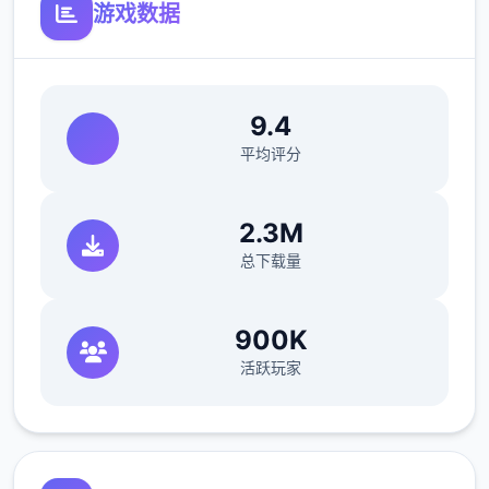
游戏数据
不会打斗仅好帮忙坦怪？
9.4
平均评分
商品中与各个女主角都含有不同且独立的剧情
况、
2.3M
总下载量
工搞小游戏（骚扰）、H场景、依及巨大张CG
图。好感度达到一准程度后，还会开启特殊型
的堕落模性
900K
活跃玩家