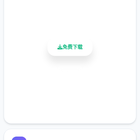
4.9/5
导人公众在异世界中同时必须打着各种零工来
用户评分
900K+
维持生长久计，在铁匠铺帮忙打铁、酒馆中当
活跃用户
店迷你二、
教必将里帮修女们整据书架……等同等。甚至
免费下载
仍必须陪伴历险者面出打怪？
安全下载
高速安装
完全免费
客服支持
在酒吧帮猫娘打工，同时一边瑟瑟