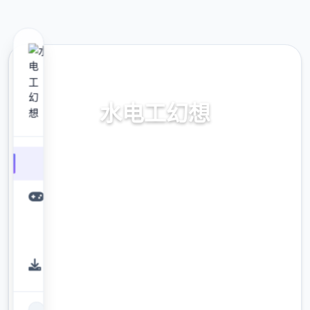
🛏️ 热门推荐
水电工幻想
官中步兵版,dlc总共新鲜汉语
9.4
评分
2.3M
下载