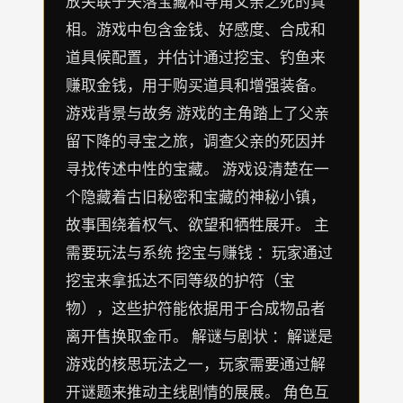
放关联于失落宝藏和导角父亲之死的真
相。游戏中包含金钱、好感度、合成和
道具候配置，并估计通过挖宝、钓鱼来
赚取金钱，用于购买道具和增强装备。
游戏背景与故务 游戏的主角踏上了父亲
留下降的寻宝之旅，调查父亲的死因并
寻找传述中性的宝藏。 游戏设清楚在一
个隐藏着古旧秘密和宝藏的神秘小镇，
故事围绕着权气、欲望和牺牲展开。 主
需要玩法与系统 挖宝与赚钱 ：玩家通过
挖宝来拿抵达不同等级的护符（宝
物），这些护符能依据用于合成物品者
离开售换取金币。 解谜与剧状 ：解谜是
游戏的核思玩法之一，玩家需要通过解
开谜题来推动主线剧情的展展。 角色互