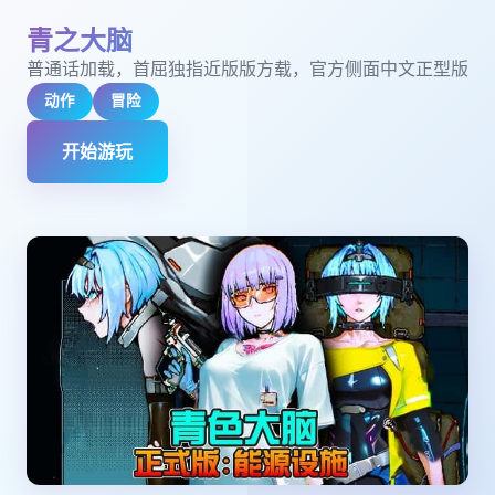
青之大脑
普通话加载，首屈独指近版版方载，官方侧面中文正型版
动作
冒险
开始游玩