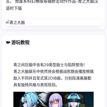
言。 颓废系科幻横版卷轴射击动作作品-青之大脑汉
语时下版
📯 游玩教程
青之间巨脑中含有29类型敌士与陷阱登场！
青之大脑娱乐中依然将会根据战败期会播放根据
敌人不同并且变式其2D动画，分别段演离展都
具有独特风格与表现现劲。