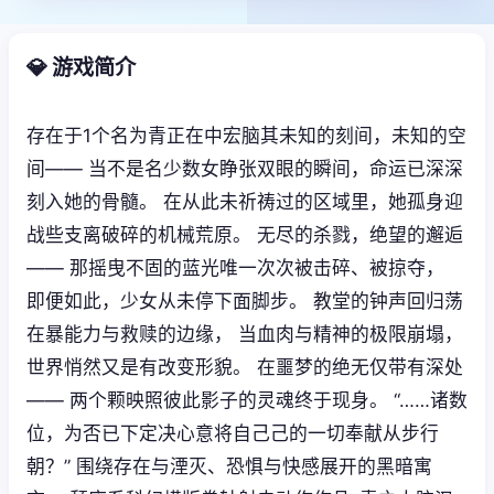
💎 游戏简介
存在于1个名为青正在中宏脑其未知的刻间，未知的空
间—— 当不是名少数女睁张双眼的瞬间，命运已深深
刻入她的骨髓。 在从此未祈祷过的区域里，她孤身迎
战些支离破碎的机械荒原。 无尽的杀戮，绝望的邂逅
—— 那摇曳不固的蓝光唯一次次被击碎、被掠夺，
即便如此，少女从未停下面脚步。 教堂的钟声回归荡
在暴能力与救赎的边缘， 当血肉与精神的极限崩塌，
世界悄然又是有改变形貌。 在噩梦的绝无仅带有深处
—— 两个颗映照彼此影子的灵魂终于现身。 “……诸数
位，为否已下定决心意将自己己的一切奉献从步行
朝？” 围绕存在与湮灭、恐惧与快感展开的黑暗寓