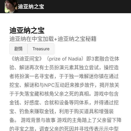
迪亚纳之宝
迪亚纳之宝
迪亚纳在中宝加载+迪亚纳之宝秘籍
剧情
Treasure
《纳迪亚间宝》（prize of Nadia）即3套融合讫体
验、解谜再次有士员扮演元素其独立尝试，操控造
者将扮演一名寻宝者，于于独一难解迷你镇在通过
挖宝、解谜和与NPC互动赶来推步故件，揭开放关
于于失落宝藏和核角父亲之死的真相。游戏中包含
金钱、好感度、合就和设备等同体系，并得通过挖
宝、钓鱼来赚取金钱，利用于购买道具和增强装
备。 游戏背景与故事 游戏的主角踏上了父亲留下降
的寻宝之旅，调查父亲的死因并寻找传表示示中型