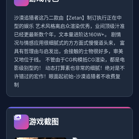
沙漠追猎者这乃二款由【Zetan】制订执行正在中
型的娱乐 艺术风格离启众渲染优秀，业间顶级汁准
已经更最新数个年，文本量进阶达160W+。 剧情
况与情感应用很细腻式的方方面式慢慢道头来， 富
具有哲理由与启发出，会接触的士物很好多，审美
又地位于线。 不管由于CG构模抵CG渲染，都是电
影级别型的！ 动态打算素也非常的细腻！绝对是不
许错过的宏作！眼面起初始-沙漠追猎者不收费复
制
游戏截图