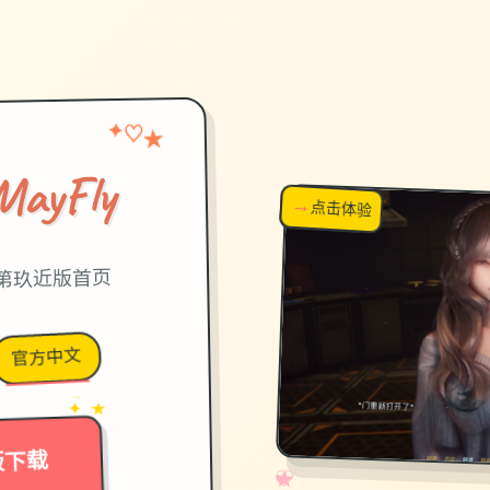
✦
★
♡
ayFly
→
↗
点击体验
超棒！
第玖近版首页
官方中文
→
✦ ★
版下载
✧
♡
★
♥