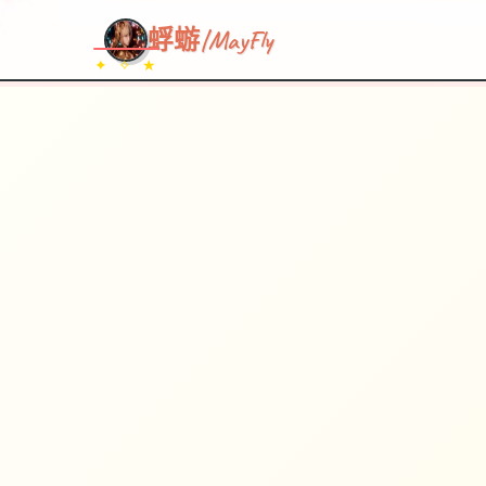
~~~
★
♡
✦
✧
♥
~
→
↗
蜉蝣|MayFly
✦ ✧ ★