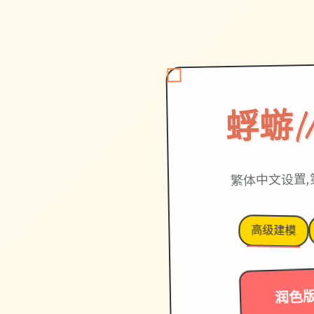
蜉蝣|M
繁体中文设置,
高级建模
润色