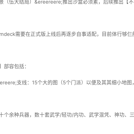
（伍大结局）&ereereere;推出沙盒必须素，后续推出【不
eamdeck需要在正式版上线后再逐步自事适配，目前体行够仨
】部容包括：
reereere;支线：15个大的图（5个门派）以便及其其细小地
十个余种兵器，数十套武学/轻功/内功、武学混凭、神功、