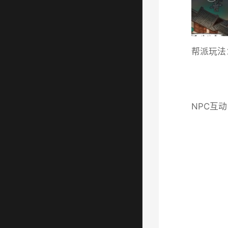
帮派玩法
NPC互