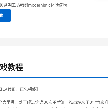
创朝工坊畅销modernistic体验倍增！
载
游戏教程
9日EA转正，正化朝线】
7个大量月，处于经过讫近30次革新鲜，推出端来了3个情