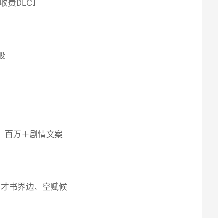
收费DLC】
般
图，百万＋剧情文案
三才书界边、空赋候