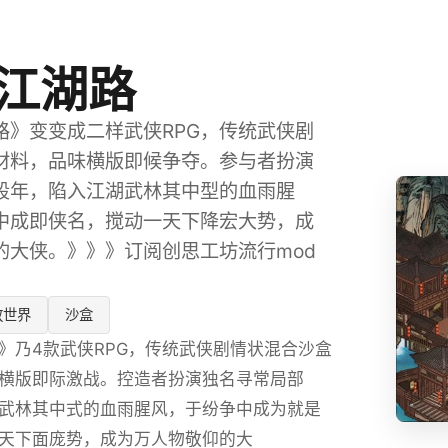
江湖路
路》变变成二样武侠RPG，传统武侠剧
材料，品味横版即候争夺。参与者扮演
段年，陷入江湖武林其中型的血雨腥
中成即侠名，搅动一天下降宏大势，成
的大侠。》》》订阅创思工坊流行mod
放世界
沙盒
》乃4款武侠RPG，传统武侠剧情状混合沙盒
横版即际激战。控造者扮演独名寻常局部
武林其中式的血雨腥风，于纷争中成为就是
天下面庞势，成为万人物敬仰的大