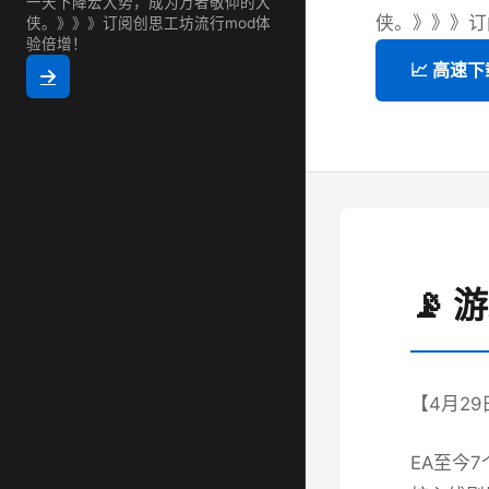
一天下降宏大势，成为万者敬仰的大
侠。》》》订阅
侠。》》》订阅创思工坊流行mod体
验倍增！
📈 高速下
📡 
【4月2
EA至今