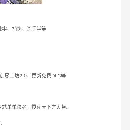
地牢、捕快、杀手掌等
创愿工坊2.0、更新免费DLC等
中就单单侠名，搅动天下方大势。
仇