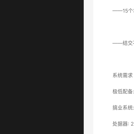
——15
——结交
系统需求
极低配备
搞业系统: W
处据器: 2.