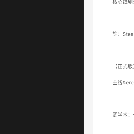
核心线剧景
註：St
【正式版
主线&e
武学术：