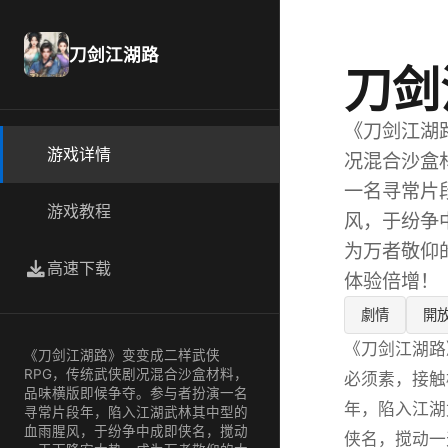
刀剑江湖路
刀剑
《刀剑江湖
游戏详情
况混合沙盒
一名寻常片
游戏教程
风，于纷争
为万者敬仰
高速下载
体验倍增！
劇情
開
《刀剑江湖路
《刀剑江湖路》变变成二样武侠
RPG，传统武侠剧况混合沙盒材料，
必须素，接触
品味横版即候争夺。参与者扮演一名
年，陷入江湖
寻常片段年，陷入江湖武林其中型的
血雨腥风，于纷争中成即侠名，搅动
侠名，搅动一