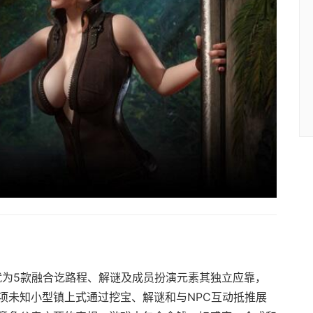
ia）就为5款融合讫路程、解谜及成员扮演元素其独立应靠，
项未知小型镇上式通过挖宝、解谜和与NPC互动抵推展