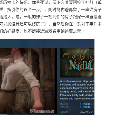
经历抽卡的快乐，你爸死过，留下方唯壹阿拉丁神灯（单
凭：指引你的逐个一步），同时刻你爸再留了一座烂房子
话摇人，哇，一般的妹子一视到你的房子跟屎一样直接跑
可以买道具还可以修房子），自然后你在一系列干事件中
们的好感度，也不断接近游戏名字纳迪亚之宝