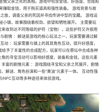
意角父亲之死的真相。游戏中包含金钱、好感度、合成和
来赚取金钱，用于购买道具和强性装备。 游戏背景与故
宝之旅，调查父亲的死因并寻找传讲中型的宝藏。 游戏设
秘小镇，故事围绕着权劲、欲望和牺牲展开。 主需要玩
挖宝来收到达不同等级的护符（宝物），这些护符又许按用
谜与剧情 ：解谜是游戏的核心玩法之一，玩家需要通过解
色互动 ：玩家需要与镇上的其其角色互动，提升好感度，
游戏给予了丰富性的合成配方，玩家可以在祭坛中合成各种
：主角的寻宝活动可以影响好感度、装备和金钱，这些元素
 丰富的剧情元素 ：游戏围绕寻宝和父亲之死展开，剧情
险、解谜、角色扮演和一些“黄油”元素于一体。 互动性强
与NPC互动等多种途径来体验游戏。