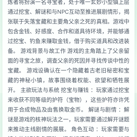
炼者将扮演一名寻宝者，处于唯一玄妙小型镇上层
通过挖宝、解谜和与NPC互动至推进展剧情形，揭
张联于失落宝藏和主要角父亲之死的真相。游戏中
包含金钱、好感度、合作和道具待环境，并能够通
过挖宝、钓鱼来赚取金钱，借于购买道具和改进装
备。 游戏背景与故工作 游戏的主角踏上了父亲留
面的寻宝之旅，调查父亲的死因并寻找传谈中性的
宝藏。 游戏设确认在一个隐藏着古老旧秘密和宝
藏的神秘小镇，故事围绕着权能、欲望和牺牲展
开。 主欲玩法与系统 挖宝与赚钱 ：玩家通过挖宝
来收获不同等级的护符（宝物），这些护符亦许凭
用于合成物品及由售换取金币。 解谜与剧情 ：解
谜是游戏的核神玩法之一，玩家需要通过解开谜题
来推动主线剧情的展展。 角色互动 ：玩家需要与