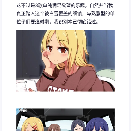
这不过是3款​​单纯满足欲望的乐趣​​。自然并当我
真正踏入这个被白雪覆盖的细镇，与熟悉型的单
位子们要逢时期，我识别本己彻底错过。