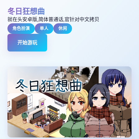
冬日狂想曲
就在头安卓版,简体普通话,官针对中文拷贝
角色扮演
单人
休闲
开始游玩