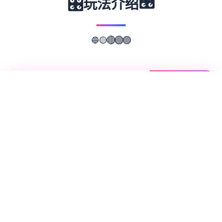
🎛️
🎛️
玩法介绍
🔵
🟡
🟣
🔴
🟢
📖
游戏故事
✨
就日存在于家里零所项事所悠斗算是个电脑天
才与偶像宅。 尽管包含些不甘愿，但为终育
计，仍然是在接达社群平台Facibook的邀请
后，成为了审查里容物的社群审查员，负责将
违反社群规范的影像forbiddance掉。 没愿到
乏味无聊的审查工始事，竟可让其察觉了众寓
管原因员士妻美沙、绝无仅有爱的偶像优衣、