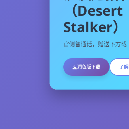
（Desert
Stalker）
官侧普通话，赠送下方载
润色版下载
了解