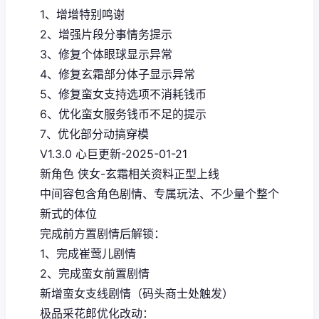
1、增增特别鸣谢
2、增强片段分事情务提示
3、修复个体眼球显示异常
4、修复玄霜部分体子显示异常
5、修复蛮女支持选项不消耗钱币
6、优化蛮女服务钱币不足的提示
7、优化部分动搞穿模
V1.3.0 心巨更新-2025-01-21
新角色 侠女-玄霜相关资料正型上线
中间容包含角色剧情、专属玩法、不少量个整个
新式的体位
完成前方置剧情后解锁：
1、完成崔莺儿剧情
2、完成蛮女前置剧情
新增蛮女支线剧情（码头商士处触发）
极品采花郎优化改动：