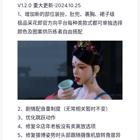
V1.2.0 重大更新-2024.10.25
1、增加新的部位装扮，肚兜、裹胸、裙子级
极品采花郎官方向平台每种类款式都可单独选择
颜色及图案供历练者自由搭配
2、剧情配音重制度（无常相关暂时不变）
3、优化跳跃动作
4、修复伞店年老板没有卖离放选项
5、修复猿博姿势时头部跟随摄像机旋转角度异