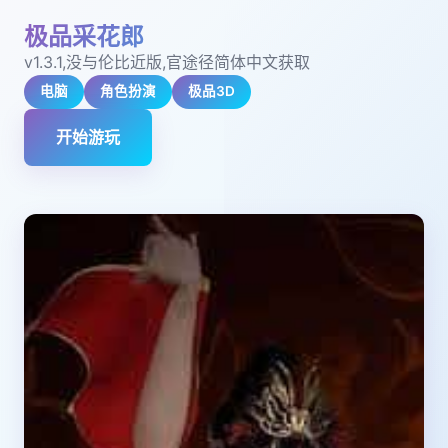
极品采花郎
v1.3.1,没与伦比近版,官途径简体中文获取
电脑
角色扮演
极品3D
开始游玩