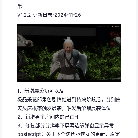
常
V1.2.2 更新日志-2024-11-26
1、新增晨袭功可以及
极品采花郎角色剧情推进到特决阶段后，分别白
天头床概率触发晨袭，触发后解锁晨袭体位
2、新增男主房间内的己由H
3、修复部分分辨率下屏幕边缘弹窗显示异常
postscript：关于下个迭代版侠女的更新，原定