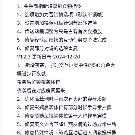
1、金手部指新增拿到食物指令
2、选项增加为否锁帧选项（默认不锁帧）
3、设置增加摄像机纵针调节反转选项
4、传送动画调整为只是占有首次会播放
5、修复经验后彤姨的互动任务零个法完成
6、修复部分对诗的选项重复
V1.2.3 更新日志-2024-12-20
1、 新增夜袭，子时交互睡觉中性的5心角色大
概进步行夜袭
夜袭后解锁夜袭体位
夜袭后在对应房间醒来
2、优化高耸潮时手再次有头部的穿模质题
3、修复彤姨晨袭体位有部分时候手异常抽搐
4、修复彤姨鱼接鳞体位第一人称视角穿模
5、修复英文语言下降绯燕发病的过场异常中断
6、修复特殊情况下绯燕互动后进入调教娱乐异