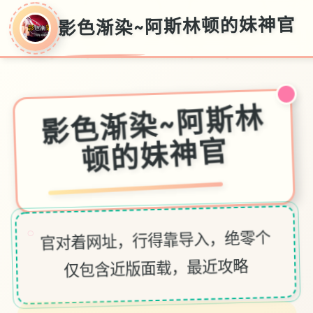
影色渐染~阿斯林顿的妹神官
影色渐染~阿斯林
顿的妹神官
○
官对着网址，行得靠导入，绝零个
仅包含近版面载，最近攻略