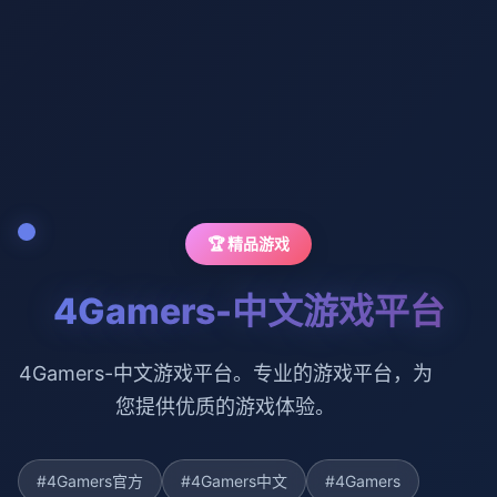
🏆 精品游戏
4Gamers-中文游戏平台
4Gamers-中文游戏平台。专业的游戏平台，为
您提供优质的游戏体验。
#4Gamers官方
#4Gamers中文
#4Gamers