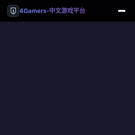
4Gamers-中文游戏平台