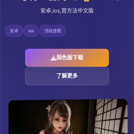
安卓,ios,官方法中文版
安卓
ios
顶级建模
润色版下载
了解更多