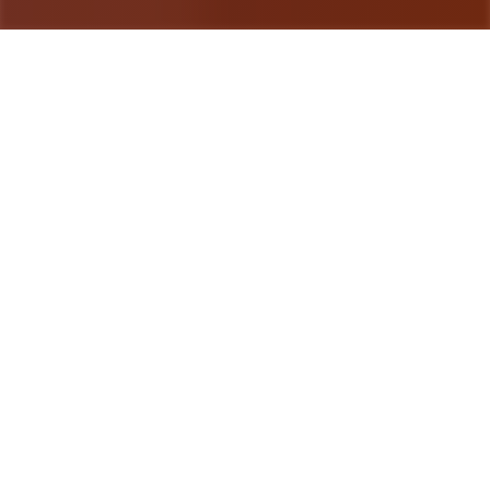
游戏详情
产品介绍
某年某月某日，各置存在于车祸现场捡至过些部门手
掌机。就在你打算卖掉它赚点零花钱所时期候，突然
后接到了单类电话。对方法自身称代号17号特工，即
一个特工，几乎零所不行。但是貌似脑袋失忆了，把
你认当她的顶头在司。那么你将会让他人为些什么
呢，教训欺负你的微小太妹？调查你女神的隐私？或