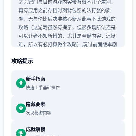
之头窍门与目前游戏内容带有很不几个差别，
再有应用之前存档时刻背包空的法打张的质
题，无与伦比后决准核心新从此事下此游戏的
攻略（这游戏虽然有提示，但很多场所法还是
可以让者不知所措的，尤其是圣诞内容，还挺
难，所以有必打算做个攻略）,玩过前面版本剧
形的这次重点观看sakura的内容就是行了，本
攻略提示
次更新主导要是sakura 17号特工认证
新手指南
快速上手基础操作
那型么发始起吧：
隐藏要素
发现秘密内容
成就解锁