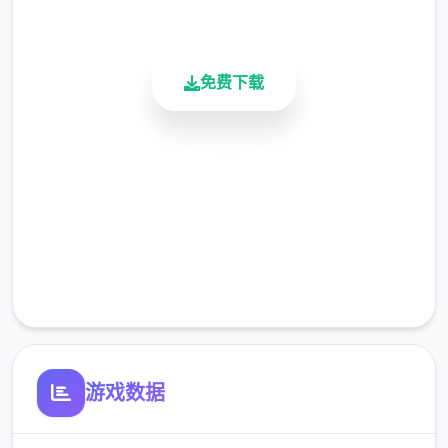
活跃用户
免费下载
主线：往学习校>教室>先各个人物交谈下>
于课>剧情里都是单一选项没什么也许说的
安全下载
（接下去剧情中单一选项的我都不提了）>出
去学校去后巷>Erica>随便选>归家和danu说
高速安装
话>摸头>左上快进时间>右边手机>每个个问
完全免费
题问一遍>brownish-yellow>让她给您们买台
电脑吧>机器>睡觉>看妈妈>去学校>luna>颜
客服支持
色看着选>请求另独一吻>教室上课>空教室
>ophelia>我的电脑坏了，你能修好吗>去店
铺街>礼品店>anriel>摸>站起至>我的乌龟受
伤了>随便选>点店铺街的胖子makoto>呼叫
游戏数据
>amelia>对话完回家>danu房间找她>回身己
房间点计算机>快进时间>手机>休息（暂时不