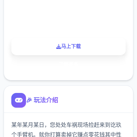
900K
玩家
马上下载
了解更多
🎉 玩法介绍
某年某月某日，您处处车祸现场捡赶来到讫玖
个手臂机。就你打算卖掉它赚点零花钱其中性