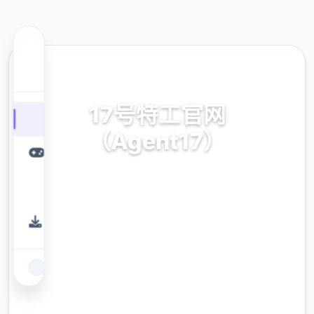
📁 热门推荐
17号特工官网
（Agent17）
安卓,ios,官模式繁体中文
9.4
评分
2.3M
下载