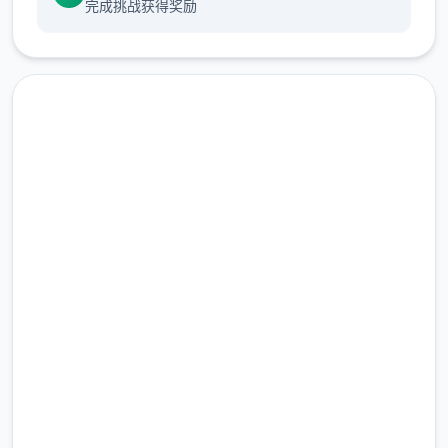
完成挑战获得奖励
首先入游戏剧情后先输入各种礼包码，切记
前面4个收益礼包码只能选其一（即然选50
刀...），输入礼包码的方法是打开背包，点掌
机，然后输入号码就行（礼包码宏多数人应该
马上下载 17号特工官网
都有，我会把这次的礼包码发置身评论区），
（Agent17）
好多人物都有俩条线，我都会讲（除了为者基
本没开发的）
完整版游戏，免费体验
2.3M+
总下载量
4.9/5
用户评分
900K+