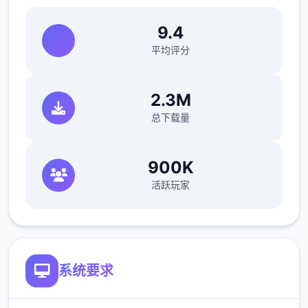
做特工职责，后面分别各个人物去做攻略,还因
9.4
为50刀的礼包码里有特工的藏身处，所以休息
平均评分
能各资源加入10）>快进时间>danu房间>欲
办法开门>厨房>danu房间>开门>选第仨个>
睡觉>妈妈能给我钱吗（赚钱的方法有很多，
2.3M
搞卫长久，去医院卖蝌蚪，校长办开室，找老
总下载量
旧师，礼品店整根据娃娃，卖战利品给胖子等
同）>回自己房间>计算机>看邮件（这个爸爸
900K
真是好榜样...）>窗户>brownish-yellow房间
活跃玩家
找妈妈>敲门>问问danu第一次去海边的情况>
去学校>快进时间>空教室>ophelia>去礼品店
买望远镜和睡衣>回家回自己房间>计算机>去
后巷>erica>回家找danu给她新睡衣
系统要求