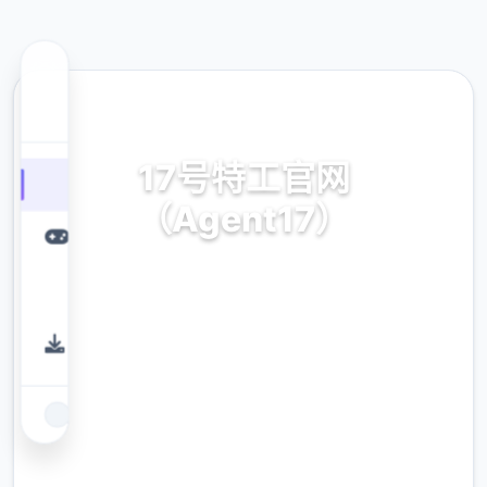
🧫 热门推荐
17号特工官网
（Agent17）
安卓,ios,官模式繁体中文
9.4
评分
2.3M
下载