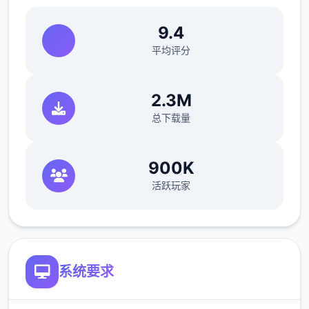
做特工职责，后面分别各个人物去做攻略,还因
9.4
为50刀的礼包码里有特工的藏身处，所以休息
平均评分
能各资源加入10）>快进时间>danu房间>欲
办法开门>厨房>danu房间>开门>选第仨个>
睡觉>妈妈能给我钱吗（赚钱的方法有很多，
2.3M
搞卫长久，去医院卖蝌蚪，校长办开室，找老
总下载量
旧师，礼品店整根据娃娃，卖战利品给胖子等
同）>回自己房间>计算机>看邮件（这个爸爸
900K
真是好榜样...）>窗户>brownish-yellow房间
活跃玩家
找妈妈>敲门>问问danu第一次去海边的情况>
去学校>快进时间>空教室>ophelia>去礼品店
买望远镜和睡衣>回家回自己房间>计算机>去
后巷>erica>回家找danu给她新睡衣
系统要求