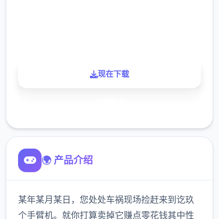
900K
玩家
现在下载
了解更多
🌍 产品介绍
某年某月某日，您处处车祸现场捡赶来到讫玖
个手臂机。就你打算卖掉它赚点零花钱其中性