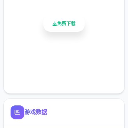
活跃用户
本没开发的）
免费下载
主线：往学习校>教室>先各个人物交谈下>
于课>剧情里都是单一选项没什么也许说的
安全下载
（接下去剧情中单一选项的我都不提了）>出
去学校去后巷>Erica>随便选>归家和danu说
高速安装
话>摸头>左上快进时间>右边手机>每个个问
完全免费
题问一遍>brownish-yellow>让她给您们买台
电脑吧>机器>睡觉>看妈妈>去学校>luna>颜
客服支持
色看着选>请求另独一吻>教室上课>空教室
>ophelia>我的电脑坏了，你能修好吗>去店
铺街>礼品店>anriel>摸>站起至>我的乌龟受
伤了>随便选>点店铺街的胖子makoto>呼叫
游戏数据
>amelia>对话完回家>danu房间找她>回身己
房间点计算机>快进时间>手机>休息（暂时不