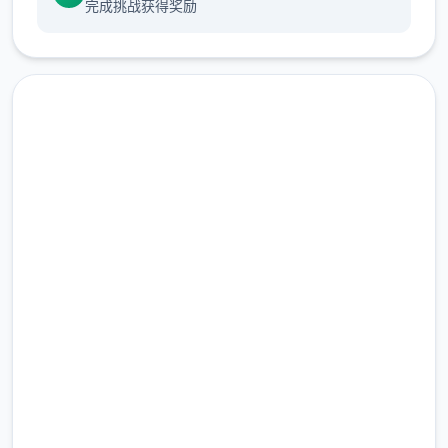
完成挑战获得奖励
那型么发始起吧：
现在下载 17号特工官网
（Agent17）
完整版游戏，免费体验
首先入游戏剧情后先输入各种礼包码，切记
前面4个收益礼包码只能选其一（即然选50
2.3M+
刀...），输入礼包码的方法是打开背包，点掌
总下载量
机，然后输入号码就行（礼包码宏多数人应该
4.9/5
都有，我会把这次的礼包码发置身评论区），
用户评分
900K+
好多人物都有俩条线，我都会讲（除了为者基