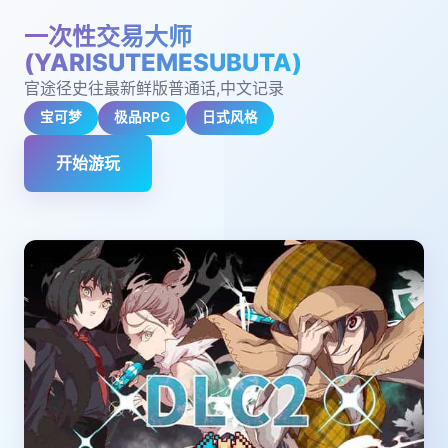
一次性交易大师
(YARISUTEMESUBUTA)
官途径史往最新鲜版普通话,中文记录
宝可梦
极品RPG
日式风格
开始游玩