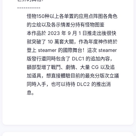
-----------
怪物150种以上
各单置的应用点阵图
各角色
的立绘以及各示情差分
持有怪物图鉴
本作品於 2023 年 9 月 1 日推走出後很快
就突破了 10 萬套大關，作為年度神作終於
登上 steamer 的國際舞台！這次 steamer
版發行還同時包含了 DLC1 的追加內容，
額部型增了戰鬥、劇情、大量 CG 以及追
加道具，想直接體驗目前的最充分版次立議
同時入手，也可以待待 DLC2 的推出消
息。