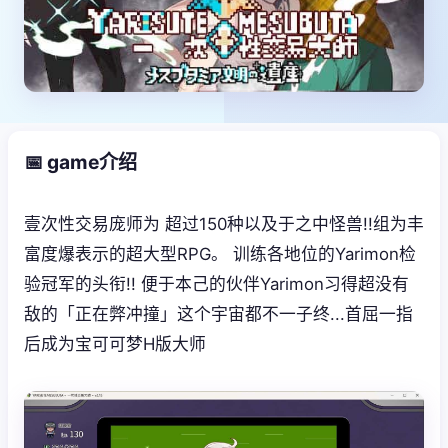
📅 game介绍
壹次性交易庞师为 超过150种以及于之中怪兽!!组为丰
富度爆表示的超大型RPG。 训练各地位的Yarimon检
验冠军的头衔!! 便于本己的伙伴Yarimon习得超没有
敌的「正在弊冲撞」这个宇宙都不一子终...首屈一指
后成为宝可可梦H版大师