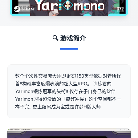
🔍 游戏简介
数个个次性交易庞大师即 超过150类型依据对着所怪
兽!!构就丰富度爆表演的超大型RPG。 训练君的
Yarimon锻炼冠军的头衔!! 仅存在于自身己的伙伴
Yarimon习得超没敌的「搞弊冲撞」这个空间都不一
样子完...史上结尾成为宝或是许梦H版大师