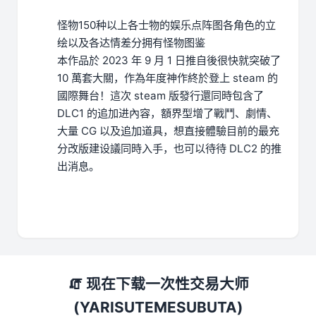
怪物150种以上
各士物的娱乐点阵图
各角色的立
绘以及各达情差分
拥有怪物图鉴
本作品於 2023 年 9 月 1 日推自後很快就突破了
10 萬套大關，作為年度神作終於登上 steam 的
國際舞台！這次 steam 版發行還同時包含了
DLC1 的追加进內容，額界型增了戰鬥、劇情、
大量 CG 以及追加道具，想直接體驗目前的最充
分改版建设議同時入手，也可以待待 DLC2 的推
出消息。
🧯 现在下载一次性交易大师
(YARISUTEMESUBUTA)