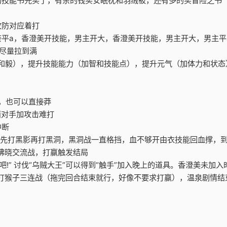
折的技能书先买了，有余的钱买安眠枕和羽绒被，还有多的买冒险之书
攻防对应着打
奈平a，香澄美开技能，男主开大，香澄美开技能，男主开大，男主平
态尽量拉到满
和毅），提升技能能力（加智和技能点），提升元气（加体力和状态
了，也可以直接莽
面对手加攻击难打
中断
战，先打黑影再打黑洞，黑洞战一直格挡，血不够开由衣技能回血撑，到第1
发拂晓交流战，打赢触发结局
吧!” 讨伐“乌贼大王”可以得到“触手”加入晚上的道具。香澄美未加
泉打猴子三连战（拖完回合结束就行，好像不要求打赢），温泉剧情结
。