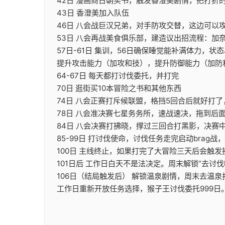
42日 漫画商日朝买书，触发香澄美剧情，把打
43日 香澄美加入队伍
46日 八会战巨汉兄弟，对手防攻交替，这边可以
53日 八会再战美食俱乐部，建造议出招流程：加
57日-61日 集训，56日确保睡觉能补满体力，状
提升攻击能力（加攻和技），提升防御能力（加防
64-67日 每天都打讨伐委托，并打完
70日 逛街买10本冒险之书和其他东西
74日 八会正赛打斥候联盟，格挡5回合后就好打
78日 八会准决赛七星务务所，速战速决，拖到后
84日 八会决赛打拂晓，撑过三回合打黑影，决赛
85-99日 打讨伐使命，讨伐任务走完启动brag
100日 主线终止，如果打完了大冒险三天后会触
101日后 工作日白天不是法决定。周末解锁“去讨伐
106日（结局触发后） 解锁温泉剧情，周末去温
工作日重新开放任务选择，猴子王讨伐委托999日