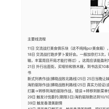
主要线流程
11日 交流战打美食俱乐块（这不纯纯pcr美食殿）
18日 交流战打跑步萝卜爱好会。一般加奈打3次，
输，丰富周目开局才能打得过）。这周应该能盈利10
21日 外行出逛街，买哑铃和铁木屐，到书店买1
书
新式列表作战(拂晓战败北路线)25日 25日当
海豹驱除作战(拂晓战胜利路线)25日 真实力验证(
打赢→转移到海豹驱除作战，错误→转移到新菜单
29日 触发讨伐委托(期限3日)海豹驱除数达到10/1
39日 触发香澄美剧情