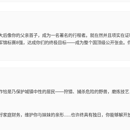
大后像你的父亲首子，成为一名著名的行程者。就在然并且项实在证
军锦标赛8强，达成你们的终极目标——成为整个国顶级公开张会。
作恰是乃保护城镇中性的居民——狩猎、捕杀危险的野兽，磨炼技艺
好家庭财务，维护你与妹妹的亲形……也许终具有独日，你能够解开