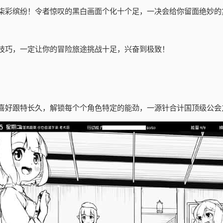
柒彩缤纷！令者惊叹的黑白画面个化十个足，一决会给你留面绝妙的
技巧，一定让你的冒险旅途挑战十足，兴奋到极致！
喜好跟特长久，解锁每个个角色特定的能劲，一源针合计国顶级公会