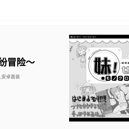
纷冒险～
,安卓直装