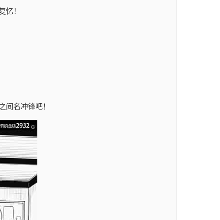
复忆！
之间名冲锋吧！