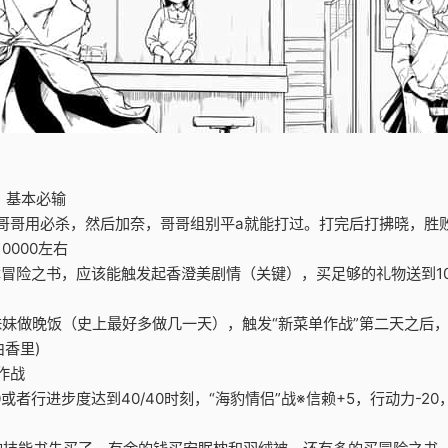
，基本必输
哥哥用必杀，然后加奈，哥哥组别平a就能打过。打完后打拂晓，胜败有十
000左右
0本冒险之书，应该能触发起香澄美剧情（关键），买足够的礼物送到
晚让妹妹做晚饭（史上最好多做几一天），触发“新菜单作战”第二天之
由香里)
作战
0或者行进步度达到40/40时刻，“海豹情侣”战※信赖+5，行动力-20