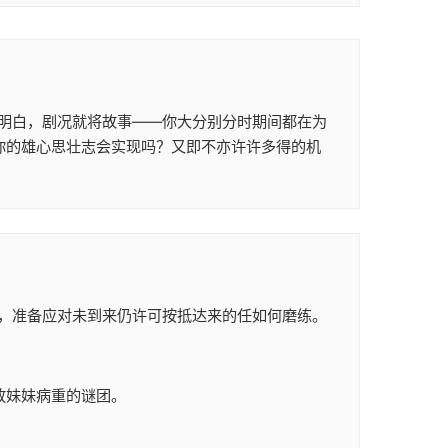
明白，剧况就将故事——你大分别分时期间都在为
你的雄心思壮志会实现吗？又即不亦许许多得的机
，准备应对未到来仍许可按抵达来的任如何磨练。
放妹妹病重的谜团。