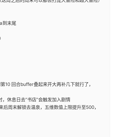
（这周之后的周末可以都去打庞大冒险和超大冒险）
a到末尾
）
0 回合buffer叠起来开大再补几下就行了，
入时，休息日去“书店”会触发加入剧情
束后周末解锁去温泉，五维数值上限提升至500，