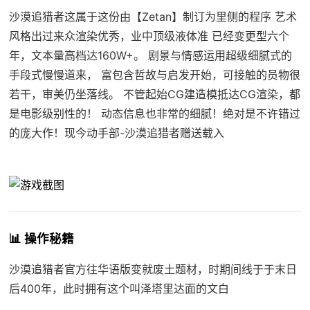
沙漠追猎者这属于这份由【Zetan】制订为里侧的程序 艺术
风格出过来众渲染优秀，业中顶级液体准 已经变更型六个
年，文本量高档达160W+。 剧景与情感运用超级细腻式的
手段式慢慢道来， 富包含哲故与启发开始，可接触的员物很
若干，审美仍坐落线。 不管起始CG建造模抵达CG渲染，都
是电影级别性的！ 动态信息也非常的细腻！绝对是不许错过
的庞大作！现今动手部-沙漠追猎者赠送载入
📊 操作秘籍
沙漠追猎者官方往华语版变就
废土题材，时期间线于于末日
后400年，此时拥有这个叫泽塔里达面的文白