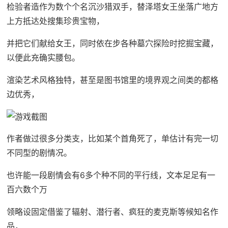
检验者造作为数个个名沉沙猎双手，替泽塔女王坐落广地方
上方抵达处搜集珍贵宝物，
并把它们献给女王，同时依在步各种墓穴探险时挖掘宝藏，
以便此充确实腰包。
渲染艺术风格独特，甚至是图书馆里的境界观之间类的都格
边优秀，
作者做过很多分类支，比如某个首角死了，单估计有完一切
不同型的剧情况。
也许能一段剧情会有6多个种不同的平行线，文本足足有一
百六数个万
领略设固定借鉴了辐射、潜行者、疯狂的麦克斯等候知名作
品，