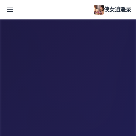
侠女逍遥录