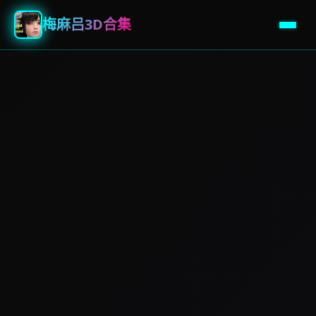
梅麻吕3D合集