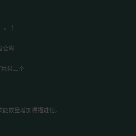
）。 ！
兽仓库.
携带二个.
带技能数量增加赐福进化。