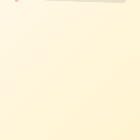
✧
♡
★
♥