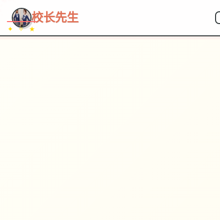
校长先生
✦ ✧ ★