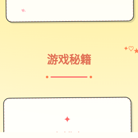
→
✧
♥
♡
✦
游戏秘籍
✦
攻略指南