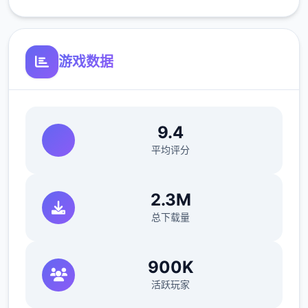
菠萝蛋糕（厨房制作，100%加成）。
以防万一还是谈一方，水分组壶可以像锤子一
式在ザナ（扎娜，后面简称铁匠）那样里增
游戏数据
强，升级后长按蓄力可以批量浇水，最强的水
壶可以一次浇5*5。
9.4
平均评分
1.2畜牧业
畜牧业是本作最不赚钱，用时最久的一个系
2.3M
统。我们要先驶朝找ノーティ（诺蒂，后面简
总下载量
称造筑师）建好鸡舍/牛棚，レトリー（莱特
莉，后面简称狗狗）就会送我们一只鸡/牛，每
900K
天刷毛说话增加它的好感度，成年动物就会给
我们产蛋/奶。因为我们后期制作的很数个料理
活跃玩家
都需要用到蛋奶，所以非必要的话别卖。