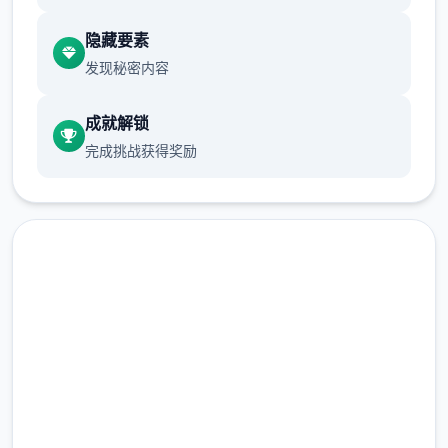
始卷心菜开始，作物的收益将会大幅提高，如
隐藏要素
果我们总共体种满，在十天后就至少能收获
发现秘密内容
15*15*840=189000G，初步确实现经济自身
由。
成就解锁
收获第一批卷心菜后，我们就可以种植草莓和
完成挑战获得奖励
其其它作物了。种草莓的收益比卷心菜又高，
并且只要5天就可以成熟，可以敏捷回本，推
荐第二批作物直接种草莓直到我们解锁夏天的
菠萝为止。（但是笔者的菠萝还没收获就已经
通联了）
种子没有不应季的惩罚，但是分别个季节花店
即刻下载 Forestia-小镇的牧
的种子是不同型的，所以我们最好在夏天之前
场生活
屯一批草莓种子。 （另外部要注意思每个季度
的第一天花店不开门，请计划好阁下的收获时
完整版游戏，免费体验
间间）