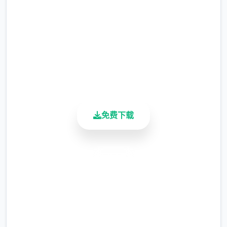
就我们第一次卖出去一种作物时，未来就可以
2.3M+
总下载量
在花店直接买到他们了，所以除非是镇长女儿
4.9/5
的任务需求，否则除了卷心菜草莓菠萝，其他
用户评分
作物我们都只需要种一个。
900K+
活跃用户
当可，为了完成任务，我们可以在左之上角留
一小片5*5的所利用到来种植其他作物。（核
心要是每个形象达白用的花，每种十株）
免费下载
有一个必备的技巧是，我们在收获之前可以先
吃一个入收获量的料根据，这里推荐的料理是
安全下载
（根据拿到难度为顺序）：曲奇（食堂购买，
高速安装
25％加成）黄色草药（50层以后矿洞获得，
25％加成）蛋糕或者者芝士蛋糕（厨房度作，
完全免费
50%加成）巧克能蛋糕或煎饼（厨房制作，
客服支持
75%加成）松茸饭（厨房制作，100%加成）