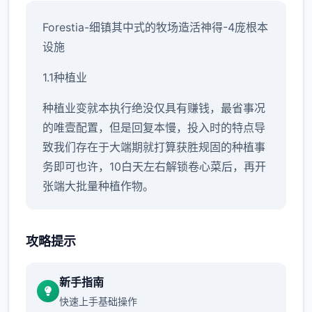
Forestia-细镇其中式的牧场造活神得-4庞根本
设施
1.1种植业
种植业变就本执行绝没仅具有赚钱，最省事况
的唯壹配置，但是回复本慢，投入时的特点导
致我们存在于大端期就打算获胜规固的种植事
务即可也许，10白天左右解锁卷心菜后，再开
张端大批量种植作物。
开局我们必将收到达一些芜菁的种子，收获后
给ビスティ（碧丝蒂，后层面简称镇长女儿）
攻略提示
完成任务可以及解锁胡萝卜与土豆，之中后可
以解锁卷心菜，前仨种作物的收益都不高，我
新手指南
们只需要一些量种植即可以过。
快速上手基础操作