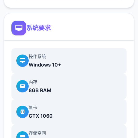
系统要求
操作系统
Windows 10+
内存
8GB RAM
畜牧业的候级变高后，我们给女主们送礼会获
得一定的好感度加成，所以尽快建好鸡舍牛棚
显卡
是很有必要的。
GTX 1060
存储空间